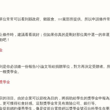
單位常常可以看到縣政府、鄉親會、○○黨部所提供。所以申請條件
上條件時，建議看看就好；但如果你真的是剛好那位萬中選一的幸運
動吧！
金
到是你必須繳一份報告/小論文等給捐贈單位，對方再決定受贈者。
一種獎學金。
獎學金
宗的項目。由於企業可以節稅為目的，將捐助給學生的獎學金申報為
，更可獲得社會好感。這類獎學金常見有壽險公司、銀行等。
金提前綁約優秀學生，像是從前台電曾經以獎學金號召台科學生在畢