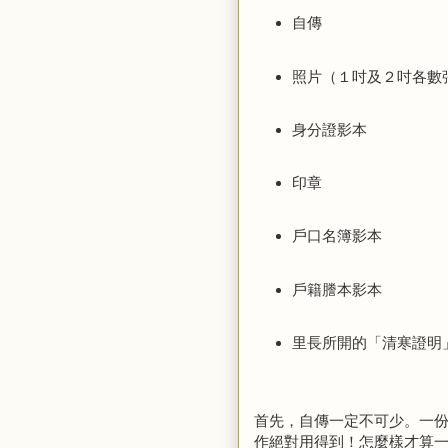
自傳
照片（１吋及２吋各數
身分證影本
印章
戶口名簿影本
戶籍謄本影本
里長所開的「清寒證明
首先，自傳一定不可少。一
作絕對用得到！怎麼樣才算