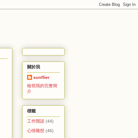
關於我
sunflier
檢視我的完整簡
介
標籤
工作閒談
(44)
心情雜想
(46)