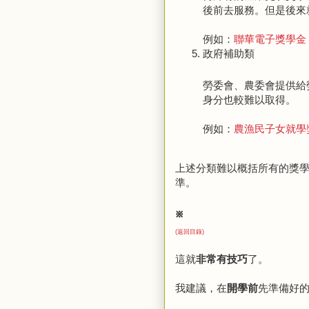
後前去服務。但是後來就
例如：
聯華電子獎學金
政府補助類
勞委會、農委會提供給
身分也較難以取得。
例如：
農漁民子女就學
上述分類難以概括所有的獎
準。
※
(返回目錄)
這就
非常有技巧
了。
我建議，在
開學前
先準備好