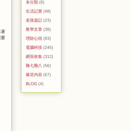
未分類
(6)
生活記實
(48)
老孫遊記
(23)
教學文章
(38)
靠著
需要
理財心得
(83)
電腦科技
(245)
網頁收集
(312)
雜七雜八
(56)
爆笑內容
(67)
BLOG
(4)