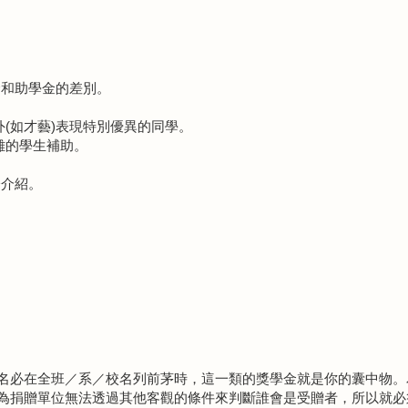
金和助學金的差別。
外(如才藝)表現特別優異的同學。
難的學生補助。
分介紹。
名必在全班／系／校名列前茅時，這一類的獎學金就是你的囊中物。
為捐贈單位無法透過其他客觀的條件來判斷誰會是受贈者，所以就必