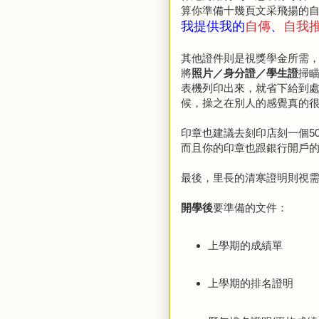
算你準備十幾頁文采飛揚的
我提供我的
自傳
、
自我
其他證件則是視獎學金所需
將
照片／身分證／學生證
掃
表機列印出來，就省下給到
候，操之在別人的感覺真的
印章也建議去刻印店刻一個5
而且你的印章也跟銀行開戶
最後，里長的清寒證明則視
開學後
要準備的文件：
上學期的成績單
上學期的排名證明