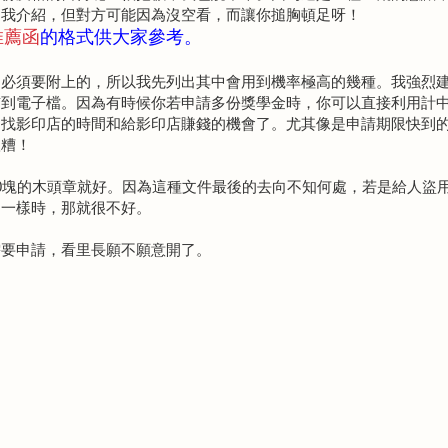
自我介紹，但對方可能因為沒空看，而讓你搥胸頓足呀！
推薦函
的格式供大家參考。
，必須要附上的，所以我先列出其中會用到機率極高的幾種。我強烈
瞄到電子檔。因為有時候你若申請多份獎學金時，你可以直接利用計
處找影印店的時間和給影印店賺錢的機會了。尤其像是申請期限快到
很糟！
0塊的木頭章就好。因為這種文件最後的去向不知何處，若是給人盜
的一樣時，那就很不好。
需要申請，看里長願不願意開了。