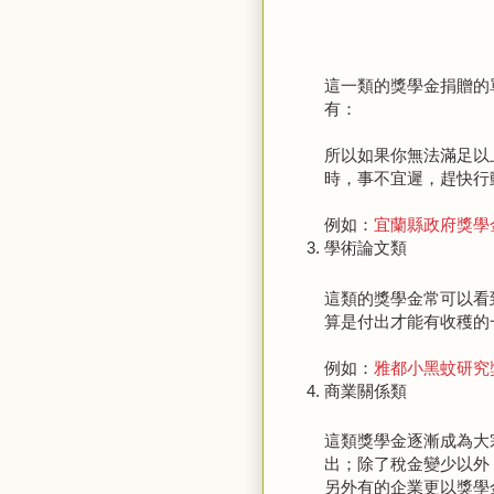
這一類的獎學金捐贈的
有：
所以如果你無法滿足以
時，事不宜遲，趕快行
例如：
宜蘭縣政府獎學
學術論文類
這類的獎學金常可以看
算是付出才能有收穫的
例如：
雅都小黑蚊研究
商業關係類
這類獎學金逐漸成為大
出；除了稅金變少以外
另外有的企業更以獎學