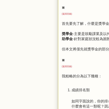
※
(返回目錄)
首先要先了解，什麼是獎學
獎學金
-主要是鼓勵課業及以
助學金
-針對家庭狀況較為困
但本文將僅先就獎學金的部
※
(返回目錄)
我粗略的分為以下幾種：
成績排名類
如同字面說的，你的排
什麼會有這一類呢？因