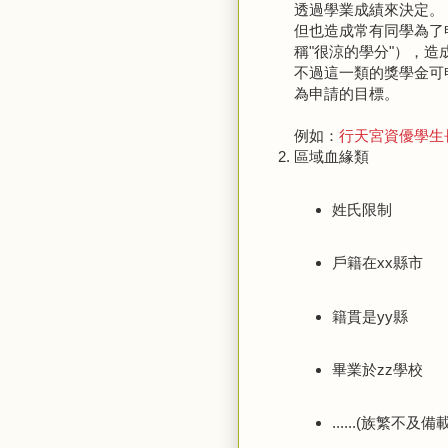
透過學業成績來決定。
但也造成常有同學為了
稱"很涼的學分"），
不過這一類的獎學金可
為申請的目標。
例如：
行天宮資優學生
區域血緣類
姓氏限制
戶籍在xx縣市
籍貫是yy縣
畢業於zz學校
......(族繁不及備載