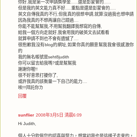
你好,我是第一次申請獎學金......還是彭蒙會的......
但是我的英文能力真不好.....重點是還是彭蒙會的.....
英文自傳我真的不行,但我真的很想申請,就算沒過我也想申請
因為我真的不想再讓自己錯過....
你能不能幫幫我,不用幫我翻譯我想寫的自傳,
給我一個方向走就好,我會用我的破英文去試看看
就算申請不到也不會有遺憾了....
很抱歉我沒有blog的網址,如果你真的願意幫我我會很感激你
的
我的無名帳號是seht8judith
你可以留言給我嗎?或是幫幫我
謝謝你喔!!
很不好意思打擾你了,
或許我真的該衡量一下自己的能力....
唉!!!拜託你ㄌ
回覆
sunflier
2008年3月5日 清晨6:09
Hi Judith,
個人十分欽佩您的認真與努力，想當初我也是這樣子走來的，