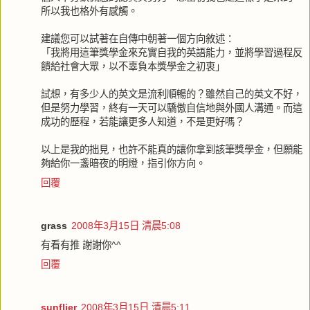
所以我也格外有感觸。
建議您可以試著在自傳中朝著一個方向敘述：
「我將用這筆獎學金來充實自我的英語能力，並將學習過程反
饋給社會大眾，以不辜負本獎學金之初衷」
試想，有多少人的英文是流利順暢的？雖然自己的英文不好，
但是努力學習，終有一天可以驕傲自信地與外國人溝通。而這
成功的歷程，若能讓更多人知道，不是更好嗎？
以上是我的拙見，也許不能真的讓你拿到該筆獎學金，但願能
夠給你一盞暗夜的明燈，指引你方向。
回覆
grass
2008年3月15日 清晨5:08
有看有推 謝謝你^^
回覆
sunflier
2008年3月15日 清晨5:11