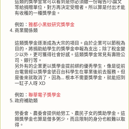
這類的獎學金常可以看到是你必須繳一份報告/小論文
等給捐贈單位，對方再決定受贈者。所以算是付出才能
有收穫的一種獎學金。
例如：
雅都小黑蚊研究獎學金
商業關係類
這類獎學金逐漸成為大宗的項目。由於企業可以節稅為
目的，將捐助給學生的獎學金申報為支出；除了稅金變
少以外，更可獲得社會好感。這類獎學金常見有壽險公
司、銀行等。
另外有的企業更以獎學金提前綁約優秀學生，像是從前
台電曾經以獎學金號召台科學生在畢業後前去服務。但
是後來就取消了，因為... 根本不需要獎學金，就能招到
一缸子人呀 XD
例如：
聯華電子獎學金
政府補助類
勞委會、農委會提供給勞工、農民子女的獎助學金。這
類獎學金也算是僧多粥少，而且限制的身分也較難以取
得。