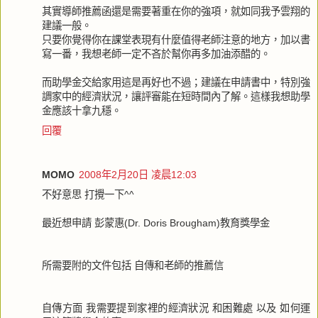
其實導師推薦函還是需要著重在你的強項，就如同我予雲翔的
建議一般。
只要你覺得你在課堂表現有什麼值得老師注意的地方，加以書
寫一番，我想老師一定不吝於幫你再多加油添醋的。
而助學金交給家用這是再好也不過；建議在申請書中，特別強
調家中的經濟狀況，讓評審能在短時間內了解。這樣我想助學
金應該十拿九穩。
回覆
MOMO
2008年2月20日 凌晨12:03
不好意思 打攪一下^^
最近想申請 彭蒙惠(Dr. Doris Brougham)教育獎學金
所需要附的文件包括 自傳和老師的推薦信
自傳方面 我需要提到家裡的經濟狀況 和困難處 以及 如何運