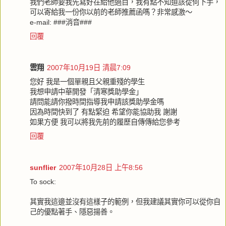
我們老師要我先寫好在給他過目，我有點不知道該從何下手，
可以寄給我一份你以前的老師推薦函嗎？非常感激～
e-mail: ###消音###
回覆
雲翔
2007年10月19日 清晨7:09
您好 我是一個單親且父親重殘的學生
我想申請中華開發「清寒獎助學金」
請問能請你撥時間指導我申請該獎助學金嗎
因為時間快到了 有點緊迫 希望你能協助我 謝謝
如果方便 我可以將我先前的履歷自傳傳給您參考
回覆
sunflier
2007年10月28日 上午8:56
To sock:
其實我這邊並沒有這樣子的範例，但我建議其實你可以從你自
己的優點著手、隱惡揚善。