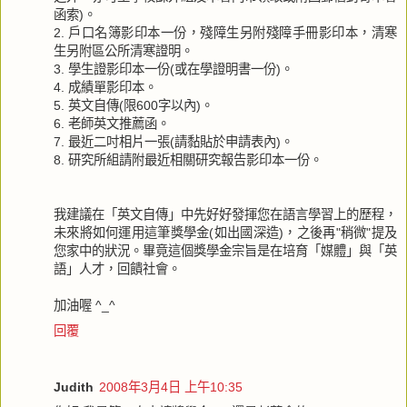
函索)。
2. 戶口名簿影印本一份，殘障生另附殘障手冊影印本，清寒
生另附區公所清寒證明。
3. 學生證影印本一份(或在學證明書一份)。
4. 成績單影印本。
5. 英文自傳(限600字以內)。
6. 老師英文推薦函。
7. 最近二吋相片一張(請黏貼於申請表內)。
8. 研究所組請附最近相關研究報告影印本一份。
我建議在「英文自傳」中先好好發揮您在語言學習上的歷程，
未來將如何運用這筆獎學金(如出國深造)，之後再"稍微"提及
您家中的狀況。畢竟這個獎學金宗旨是在培育「媒體」與「英
語」人才，回饋社會。
加油喔 ^_^
回覆
Judith
2008年3月4日 上午10:35