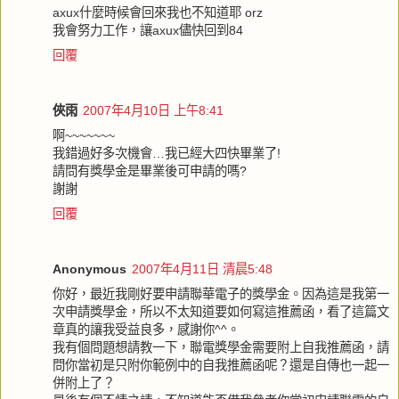
axux什麼時候會回來我也不知道耶 orz
我會努力工作，讓axux儘快回到84
回覆
俠雨
2007年4月10日 上午8:41
啊~~~~~~~
我錯過好多次機會…我已經大四快畢業了!
請問有獎學金是畢業後可申請的嗎?
謝謝
回覆
Anonymous
2007年4月11日 清晨5:48
你好，最近我剛好要申請聯華電子的獎學金。因為這是我第一
次申請獎學金，所以不太知道要如何寫這推薦函，看了這篇文
章真的讓我受益良多，感謝你^^。
我有個問題想請教一下，聯電獎學金需要附上自我推薦函，請
問你當初是只附你範例中的自我推薦函呢？還是自傳也一起一
併附上了？