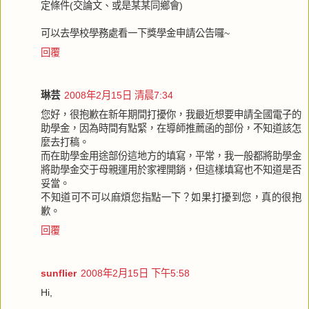
定條件(交論文、或是某某同鄉會)
可以去學校學務處看一下獎學金申請公告囉~
回覆
琳芸
2008年2月15日 清晨7:34
您好，很抱歉在新年期間打擾你，我最近想要申請全國電子的
助學金，因為時間有點緊，在導師推薦函的部份，不知道該怎
麼去打稿。
而在助學金用途部份這地方的填寫，平常，我一般都將助學金
將助學金交于母親運用於家裡開銷，但這樣填寫也不知道是否
妥當。
不知道可不可以麻煩您指點一下？如果打擾到您，真的很抱
歉。
回覆
sunflier
2008年2月15日 下午5:58
Hi,