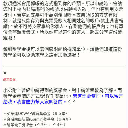
款項通常會用轉帳的方式撥到你的戶頭。所以申請時，會請
您附上校內郵局/銀行的帳號以供轉帳入款；但也有利用支票
撥付，若拿到支票可千萬別傻眼呀。支票領取的方式有限
制，就是只能存到與支票受款人相同姓名的帳戶(禁止背書轉
讓)。故不可將支票拿給你家人，存到他們的帳戶內；也有單
位會辦頒獎儀式，所以你可以帶你的家人一起去分享這份榮
耀囉！
領到獎學金後可以寫個感謝函給捐贈單位，讓他們知道這份
獎學金可以協助求學之路更加順遂喔！
※
(返回目錄)
小弟附上曾經申請得到的獎學金，對申請流程較為了解。而
獎學金申請的方式/過程千變萬化，
若有需要幫忙，可以留言
給我，我會盡力幫大家解答的。
^_^
＊英華達OKWAP教育獎學金（９５年）
＊台灣國際航電(Garmin)獎學金（９４年）
＊聯華電子獎學金（９３年、 ９４年）