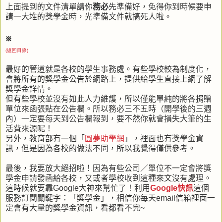
上面提到的文件清單請你
務必
先準備好，免得你到時候要申
請一大堆的獎學金時，光準備文件就搞死人啦。
※
(返回目錄)
最好的管道就是各校的學生事務處。有些學校較為制度化，
會將所有的獎學金公告於網路上，提供給學生直接上網了解
獎學金詳情。
但有些學校並沒有如此人力維護，所以僅能單純的將各捐贈
單位來函張貼在公告欄。所以務必三不五時（開學後的三週
內）一定要每天到公告欄報到，要不然你就會損失大筆的生
活費來源呢！
另外，教育部有一個「
圓夢助學網
」，裡面也有獎學金資
訊，但是因為各校的做法不同，所以我覺得僅供參考。
最後，我要放大絕招啦！因為有些公司／單位不一定會將獎
學金申請發函給各校，又或者學校收到這種來文沒有處理。
這時候就要靠Google大神來幫忙了！利用
Google快訊
這個
服務訂閱關鍵字：「獎學金」，相信你每天email信箱裡面一
定會有大量的獎學金資訊，看都看不完~