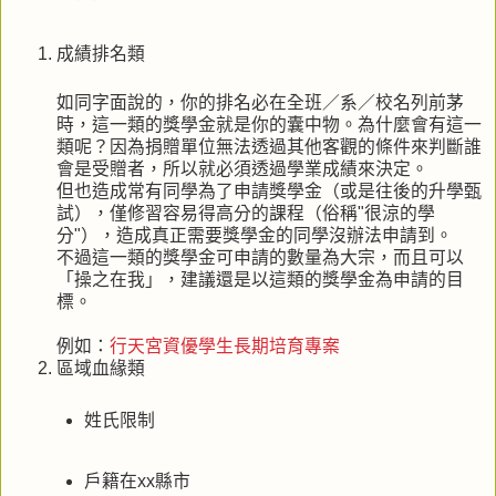
成績排名類
如同字面說的，你的排名必在全班／系／校名列前茅
時，這一類的獎學金就是你的囊中物。為什麼會有這一
類呢？因為捐贈單位無法透過其他客觀的條件來判斷誰
會是受贈者，所以就必須透過學業成績來決定。
但也造成常有同學為了申請獎學金（或是往後的升學甄
試），僅修習容易得高分的課程（俗稱"很涼的學
分"），造成真正需要獎學金的同學沒辦法申請到。
不過這一類的獎學金可申請的數量為大宗，而且可以
「操之在我」，建議還是以這類的獎學金為申請的目
標。
例如：
行天宮資優學生長期培育專案
區域血緣類
姓氏限制
戶籍在xx縣市