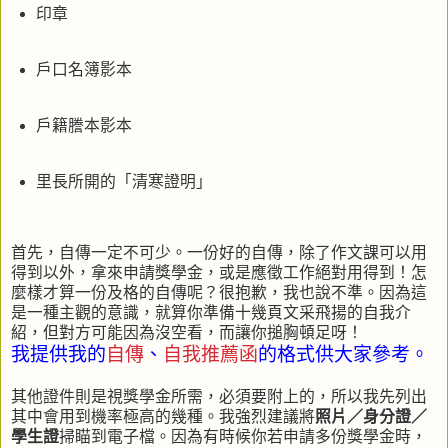
印章
戶口名簿影本
戶籍謄本影本
里長所開的「清寒證明」
首先，自傳一定不可少。一份好的自傳，除了作文課可以用
得到以外，拿來申請獎學金，或是應徵工作絕對用得到！怎
麼樣才算一份及格的自傳呢？很抱歉，我也說不準。因為這
是一種主觀的意識，就算你準備十幾頁文采飛揚的自我介
紹，但對方可能因為沒空看，而讓你搥胸頓足呀！
我提供我的
自傳
、
自我推薦函
的格式供大家參考。
其他證件則是視獎學金所需，必須要附上的，所以我先列出
其中會用到機率極高的幾種。我強烈建議將
照片／身分證／
學生證
掃瞄到電子檔。因為有時候你若申請多份獎學金時，