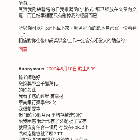
哈囉...
其實我附給聯電的自我推薦函的"格式"都已經放在文章內文
囉！而且檔案裡面只有刪掉我的經歷而已。
所以你可以把pdf下載下來，照著裡面的範本自己寫一份看看
^_^
相信對你往後申請獎學金/工作一定會有相當大的助益的！
回覆
Anonymous
2007年8月10日 晚上8:09
孫老師您好
您說獎學金千變萬化
的確如此
我看了您的經歷 有拿過
華南銀行獎學金3次
我很想要拿
但 "最近3個月內 平均存款達50K"
讓我困惑 我常常存了又提 提了又存
就是沒有任合一個月 存款在50K以上
醬就沒機會就了嗎? TT
我好窮 好需要錢窩 沒錢的人 又怎麼