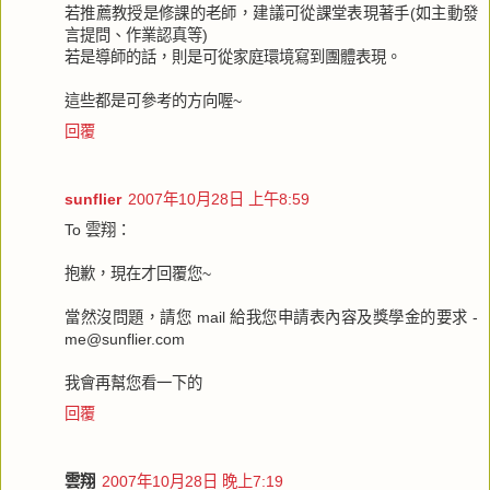
若推薦教授是修課的老師，建議可從課堂表現著手(如主動發
言提問、作業認真等)
若是導師的話，則是可從家庭環境寫到團體表現。
這些都是可參考的方向喔~
回覆
sunflier
2007年10月28日 上午8:59
To 雲翔：
抱歉，現在才回覆您~
當然沒問題，請您 mail 給我您申請表內容及獎學金的要求 -
me@sunflier.com
我會再幫您看一下的
回覆
雲翔
2007年10月28日 晚上7:19