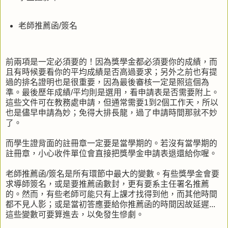
老師推薦函/簽名
前兩項是一定必須要的！因為獎學金都必須要你的成績，而
且有時候要看你的平均成績是否高過要求；另外之前也有提
過的排名證明也是很重要，因為最後審核一定是照這個為
準。最後歷年成績/平均則是選用，看申請表是否需要附上。
這些文件可在教務處申請，但通常需要1到2個工作天，所以
也是儘早申請為妙；免得大排長龍，過了申請時間那就不妙
了。
而學生證背面的註冊章一定要是當學期的。若沒有當學期的
註冊章，小心收件單位會直接把獎學金申請表退還給你喔。
老師推薦函/簽名是所有環節中最大的變數。有些獎學金會要
求導師簽名，或是要推薦函數封，更有要系主任署名推薦
的。然而，有些老師可能只有上課才找得到他，而其他時間
都不見人影；或是當初答應要給你推薦函的時間因故延遲...
這些變數可要算進去，以免發生慘劇。