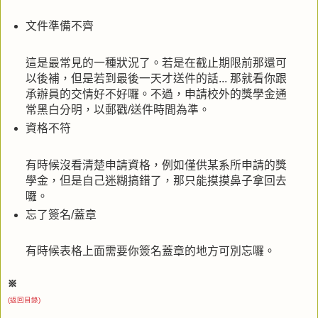
文件準備不齊
這是最常見的一種狀況了。若是在截止期限前那還可
以後補，但是若到最後一天才送件的話... 那就看你跟
承辦員的交情好不好囉。不過，申請校外的獎學金通
常黑白分明，以郵戳/送件時間為準。
資格不符
有時候沒看清楚申請資格，例如僅供某系所申請的獎
學金，但是自己迷糊搞錯了，那只能摸摸鼻子拿回去
囉。
忘了簽名/蓋章
有時候表格上面需要你簽名蓋章的地方可別忘囉。
※
(返回目錄)