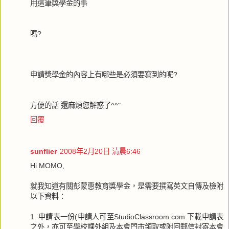
用這筆獎學金的事
嗎?
申請獎學金的內容上有哪些是必須要寫到的呢?
方便的話 還麻煩您解惑了^^"
回覆
sunflier
2008年2月20日 清晨6:46
Hi MOMO,
就我知道有關彭蒙惠教育獎學金，是需要撰寫英文自傳及檢附
以下資料：
1. 申請表一份(申請人可至StudioClassroom.com 下載申請表
之外，亦可至學校課外組及本會門市領取或附回郵信封寄本會