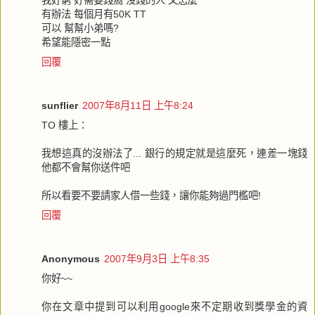
有辦法 每個月有50K TT
可以 幫幫小弟嗎?
希望能隱密一點
回覆
sunflier
2007年8月11日 上午8:24
TO 樓上：
我想這真的沒辦法了... 銀行的規定就是這麼死，連差一塊錢
他都不會幫你送件吧
所以看要不要請家人借一些錢，讓你能夠過門檻吧!
回覆
Anonymous
2007年9月3日 上午8:35
你好~~
你在文章中提到可以利用google來不定期收到獎學金的資