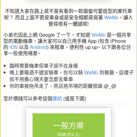
不知道大家在路上是不是有看到一款還蠻可愛造型的摩托車
呢？ 而且上面不管是車身或是安全帽都是寫著
WeMo
，讓人
覺得很有一體感呢!
小弟也因此上網 Google 了一下，才知道
WeMo
是一個共享
型的電動機車，讓大家可以自己用手機 App (包含 iPhone
的
iOS
以及
Android
) 來租車，便利性 up up~ 以下跟各位分
享一些使用場景~
臨時需要機車但車子卻不在身邊
晚上要喝酒不適宜騎車，你可以騎
WeMo
到餐廳，這樣子
就不用擔心隔天要怎麼去牽車
你的車被拖吊走了，而且拖吊場的距離很遠 @_@
至於價錢可以參考這個
連結
(或是下圖)