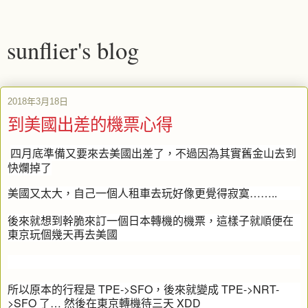
sunflier's blog
2018年3月18日
到美國出差的機票心得
四月底準備又要來去美國出差了，不過因為其實舊金山去到
快爛掉了
美國又太大，自己一個人租車去玩好像更覺得寂寞……..
後來就想到幹脆來訂一個日本轉機的機票，這樣子就順便在
東京玩個幾天再去美國
所以原本的行程是 TPE->SFO，後來就變成 TPE->NRT-
>SFO 了… 然後在東京轉機待三天 XDD