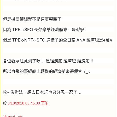
但是機票價錢就不是這麼親民了
因為 TPE->SFO 長榮豪華經濟艙來回是4萬6
但是 TPE->NRT->SFO 這樣子的全日空 ANA 經濟艙是4萬4
各位觀眾注意到了嗎… 是經濟艙 經濟艙 經濟艙!!!
所以直飛的豪經艙比轉機的經濟艙來得便宜 >_<
唉~ 沒辦法，想去日本玩也只好忍一忍了…
於
3/18/2018 03:45:00 下午