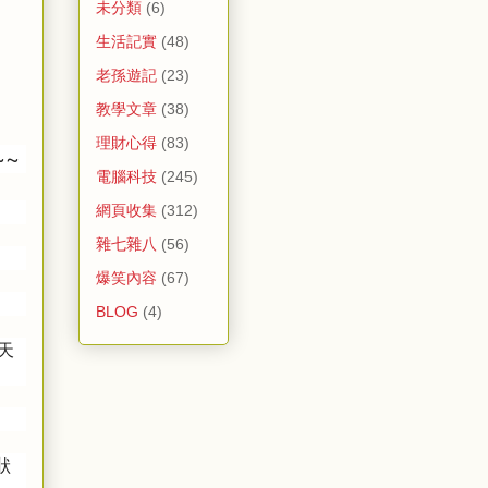
未分類
(6)
生活記實
(48)
老孫遊記
(23)
教學文章
(38)
理財心得
(83)
~~
電腦科技
(245)
網頁收集
(312)
雜七雜八
(56)
爆笑內容
(67)
BLOG
(4)
天
狀