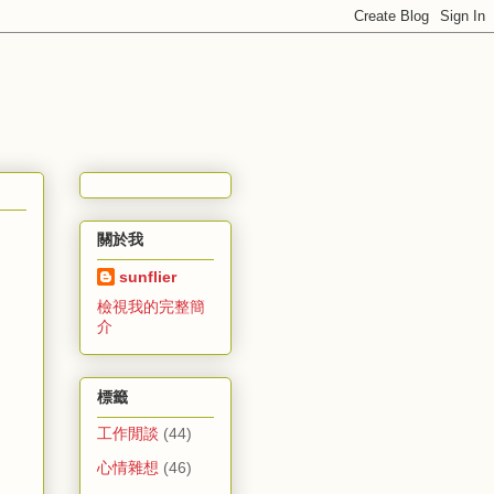
關於我
sunflier
檢視我的完整簡
介
標籤
工作閒談
(44)
心情雜想
(46)