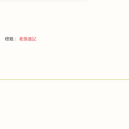
標籤：
老孫遊記