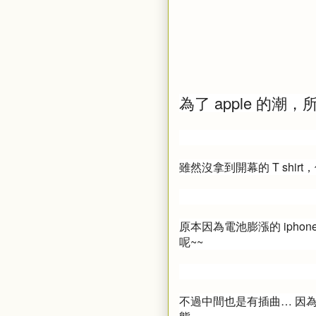
為了 apple 的
雖然沒拿到開幕的 T shirt
原本因為電池膨漲的 ipho
呢~~
不過中間也是有插曲… 因為原