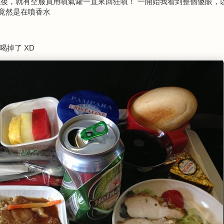
後，就有空服員用噴氣罐一直來回狂噴！ 一開始我看到整個傻眼，
到竟然是在噴香水
喝掉了 XD