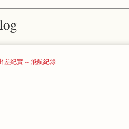
blog
se 出差紀實 -- 飛航紀錄