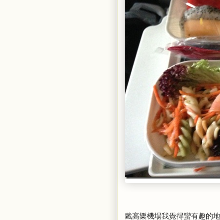
戴高樂機場我覺得蠻有趣的