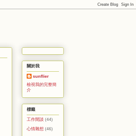
關於我
sunflier
檢視我的完整簡
介
標籤
工作閒談
(44)
心情雜想
(46)