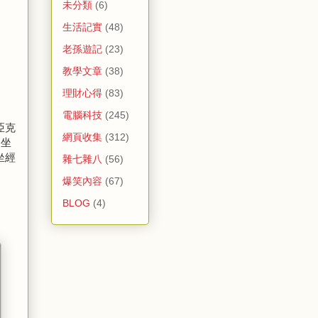
未分類
(6)
生活記實
(48)
老孫遊記
(23)
教學文章
(38)
理財心得
(83)
電腦科技
(245)
尼亞克
網頁收集
(312)
是坐
坐經
雜七雜八
(56)
爆笑內容
(67)
BLOG
(4)