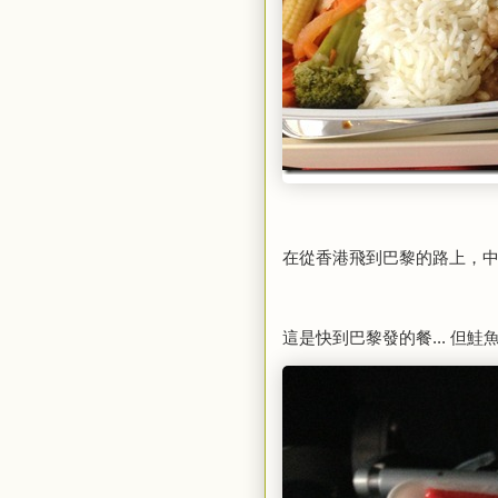
在從香港飛到巴黎的路上，中間可
這是快到巴黎發的餐... 但鮭