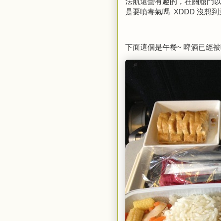
法航還蠻有趣的，在關艙門以
是要噴毒氣嗎 XDDD 沒想
下面這個是午餐~ 啤酒已經被