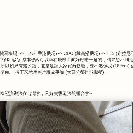
機場) -> HKG (香港機場) -> CDG (戴高樂機場) -> TLS (布拉
航線呀 @@ 原本想說可以坐在飛機上面好好睡一趟的，結果想不到
 所以如果有錢的話，還是建議大家買商務艙，要不然像我 (189cm) 
備... 接下來就用照片說故事囉 (大部分都是飛機餐)~
機證沒辦法在台灣拿，只好去香港法航櫃台拿~