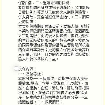
保額1倍。二、退還未到期保費：
於繳費期間內身故或完全殘廢時，另加計按
日數比例計算當期已繳付之未到期保險費，
併入身故、完全殘廢保險金給付。三、期滿
更約保證：
本契約保險期間屆滿日前，要保人得申請於
本契約保險期間屆滿時變更投保非優體類型
之定期壽險；更約後之保險費，依變更後契
約生效當時被保險人的年齡為基礎，按原契
約同意承保條件及更約當時主管機關所核定
的保險費率計算；更約後之保險金額最高以
三佰萬元為限，且更約後之繳費期滿時被保
險人年齡不得逾八十歲。
投保內容：
一、體位等級：
本險分為一~三級體位，係指被保險人接受
體檢(如尼古丁含量、愛滋病(HIV)檢測、血
壓、血脂肪、血糖、腎功能、肝功能等相關
檢測項目)，並通過判定體位之必要核保程
序，依本險之核保標準審核後區分為一~三
級體位者。二、繳費期間：