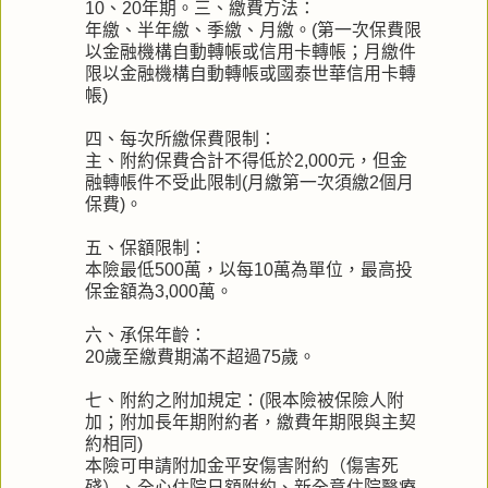
10、20年期。三、繳費方法：
年繳、半年繳、季繳、月繳。(第一次保費限
以金融機構自動轉帳或信用卡轉帳；月繳件
限以金融機構自動轉帳或國泰世華信用卡轉
帳)
四、每次所繳保費限制：
主、附約保費合計不得低於2,000元，但金
融轉帳件不受此限制(月繳第一次須繳2個月
保費)。
五、保額限制：
本險最低500萬，以每10萬為單位，最高投
保金額為3,000萬。
六、承保年齡：
20歲至繳費期滿不超過75歲。
七、附約之附加規定：(限本險被保險人附
加；附加長年期附約者，繳費年期限與主契
約相同)
本險可申請附加金平安傷害附約（傷害死
殘）、全心住院日額附約、新全意住院醫療