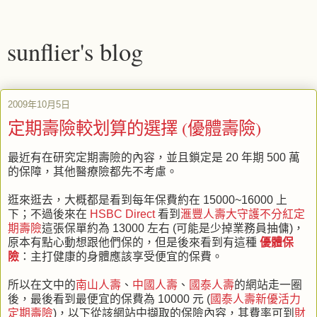
sunflier's blog
2009年10月5日
定期壽險較划算的選擇 (優體壽險)
最近有在研究定期壽險的內容，並且鎖定是 20 年期 500 萬
的保障，其他醫療險都先不考慮。
逛來逛去，大概都是看到每年保費約在 15000~16000 上
下；不過後來在
HSBC Direct
看到
滙豐人壽大守護不分紅定
期壽險
這張保單約為 13000 左右 (可能是少掉業務員抽傭)，
原本有點心動想跟他們保的，但是後來看到有這種
優體保
險
：主打健康的身體應該享受便宜的保費。
所以在文中的
南山人壽
、
中國人壽
、
國泰人壽
的網站走一圈
後，最後看到最便宜的保費為 10000 元 (
國泰人壽新優活力
定期壽險
)，以下從該網站中擷取的保險內容，其費率可到
財