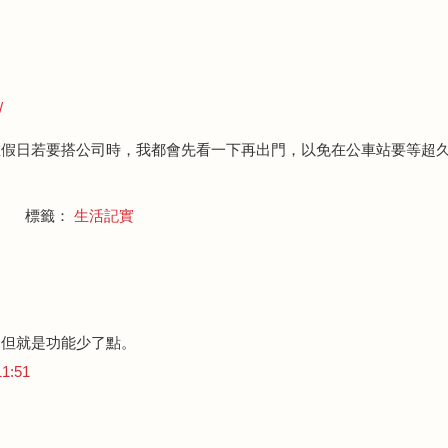
/
假日若要搭公司時，我都會先看一下再出門，以免在公車站要等超久.
標籤：
生活記實
，但就是功能少了點。
1:51