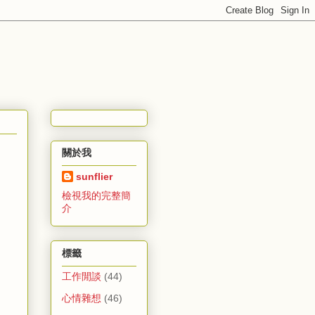
關於我
sunflier
檢視我的完整簡
介
標籤
工作閒談
(44)
心情雜想
(46)