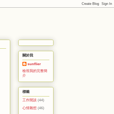
關於我
sunflier
檢視我的完整簡
介
標籤
工作閒談
(44)
心情雜想
(46)