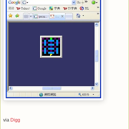
via
Digg