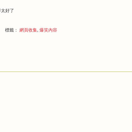
配得太好了
標籤：
網頁收集
,
爆笑內容