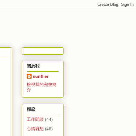
關於我
sunflier
檢視我的完整簡
介
標籤
工作閒談
(44)
心情雜想
(46)